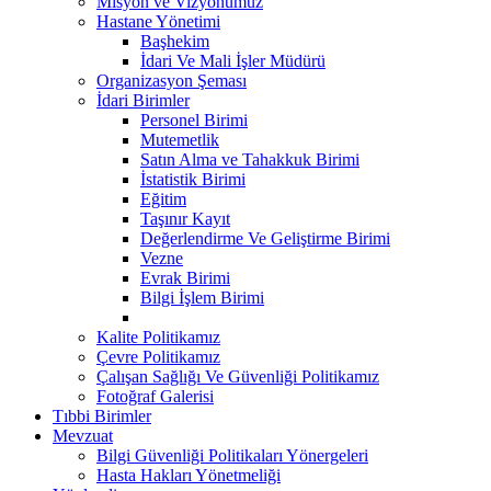
Misyon ve Vizyonumuz
Hastane Yönetimi
Başhekim
İdari Ve Mali İşler Müdürü
Organizasyon Şeması
İdari Birimler
Personel Birimi
Mutemetlik
Satın Alma ve Tahakkuk Birimi
İstatistik Birimi
Eğitim
Taşınır Kayıt
Değerlendirme Ve Geliştirme Birimi
Vezne
Evrak Birimi
Bilgi İşlem Birimi
Kalite Politikamız
Çevre Politikamız
Çalışan Sağlığı Ve Güvenliği Politikamız
Fotoğraf Galerisi
Tıbbi Birimler
Mevzuat
Bilgi Güvenliği Politikaları Yönergeleri
Hasta Hakları Yönetmeliği