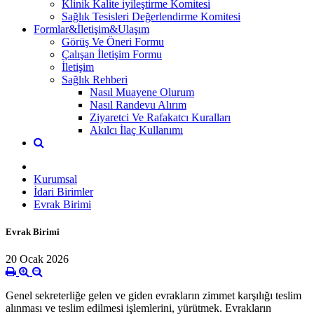
Klinik Kalite iyileştirme Komitesi
Sağlık Tesisleri Değerlendirme Komitesi
Formlar&İletişim&Ulaşım
Görüş Ve Öneri Formu
Çalışan İletişim Formu
İletişim
Sağlık Rehberi
Nasıl Muayene Olurum
Nasıl Randevu Alırım
Ziyaretci Ve Rafakatcı Kuralları
Akılcı İlaç Kullanımı
Kurumsal
İdari Birimler
Evrak Birimi
Evrak Birimi
20 Ocak 2026
Genel sekreterliğe gelen ve giden evrakların zimmet karşılığı teslim
alınması ve teslim edilmesi işlemlerini, yürütmek. Evrakların