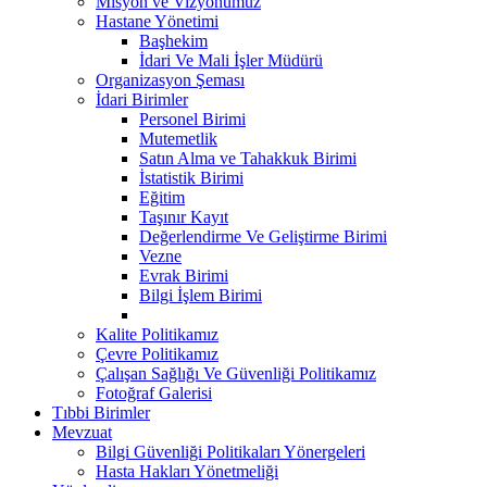
Misyon ve Vizyonumuz
Hastane Yönetimi
Başhekim
İdari Ve Mali İşler Müdürü
Organizasyon Şeması
İdari Birimler
Personel Birimi
Mutemetlik
Satın Alma ve Tahakkuk Birimi
İstatistik Birimi
Eğitim
Taşınır Kayıt
Değerlendirme Ve Geliştirme Birimi
Vezne
Evrak Birimi
Bilgi İşlem Birimi
Kalite Politikamız
Çevre Politikamız
Çalışan Sağlığı Ve Güvenliği Politikamız
Fotoğraf Galerisi
Tıbbi Birimler
Mevzuat
Bilgi Güvenliği Politikaları Yönergeleri
Hasta Hakları Yönetmeliği