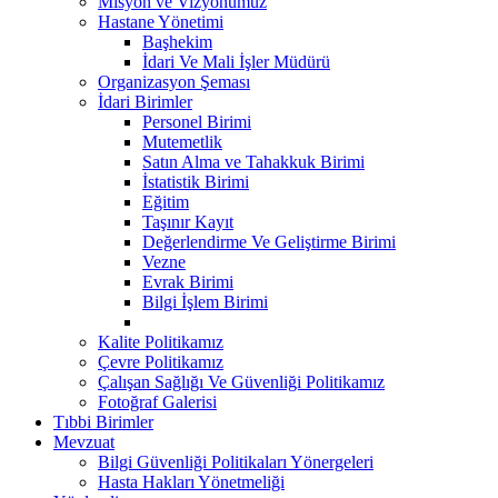
Misyon ve Vizyonumuz
Hastane Yönetimi
Başhekim
İdari Ve Mali İşler Müdürü
Organizasyon Şeması
İdari Birimler
Personel Birimi
Mutemetlik
Satın Alma ve Tahakkuk Birimi
İstatistik Birimi
Eğitim
Taşınır Kayıt
Değerlendirme Ve Geliştirme Birimi
Vezne
Evrak Birimi
Bilgi İşlem Birimi
Kalite Politikamız
Çevre Politikamız
Çalışan Sağlığı Ve Güvenliği Politikamız
Fotoğraf Galerisi
Tıbbi Birimler
Mevzuat
Bilgi Güvenliği Politikaları Yönergeleri
Hasta Hakları Yönetmeliği