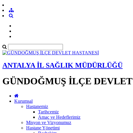
ANTALYA İL SAĞLIK MÜDÜRLÜĞÜ
GÜNDOĞMUŞ İLÇE DEVLET
Kurumsal
Hastanemiz
Tarihçemiz
Amaç ve Hedeflerimiz
Misyon ve Vizyonumuz
Hastane Yönetimi