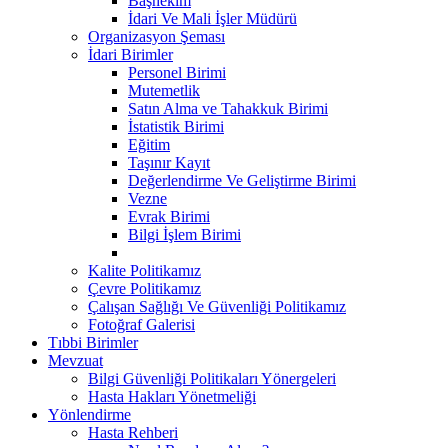
Başhekim
İdari Ve Mali İşler Müdürü
Organizasyon Şeması
İdari Birimler
Personel Birimi
Mutemetlik
Satın Alma ve Tahakkuk Birimi
İstatistik Birimi
Eğitim
Taşınır Kayıt
Değerlendirme Ve Geliştirme Birimi
Vezne
Evrak Birimi
Bilgi İşlem Birimi
Kalite Politikamız
Çevre Politikamız
Çalışan Sağlığı Ve Güvenliği Politikamız
Fotoğraf Galerisi
Tıbbi Birimler
Mevzuat
Bilgi Güvenliği Politikaları Yönergeleri
Hasta Hakları Yönetmeliği
Yönlendirme
Hasta Rehberi