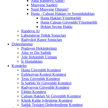
Nasıl Randevu Alınır?
Muayene Saatleri
Nasıl Muayene Olurum?
Hasta - Çalışan Hakları ve Sorumlulukları
Hasta Hakları Yönetmeliği
Hasta Çalışan Güvenliği Yönetmeliği
Hekim Seçme Hakkı
Randevu Al
Laboratuvar Tetkik Sonuçları
Radyoloji Rapor Sonuçları
Doktorlarımız
Pratisyen Hekimlerimiz
Ağız ve Diş Sağlığı
Aile Hekimliği Uzmanı
İç Hastalıkları
Komiteler
Hasta Güvenliği Komitesi
Enfeksiyon Kontrol Komitesi
Tesis Güvenliği Komitesi
İş Sağlığı Ve Güvenliği Komitesi
Radyasyon Güvenliği Komitesi
Eğitim Komitesi
Çalışan Hakları Ve Güvenliği Komitesi
Klinik Kalite iyileştirme Komitesi
Sağlık Tesisleri Değerlendirme Komitesi