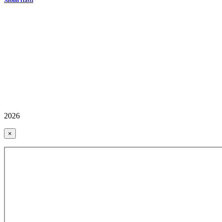
Sabim Hattı
2026
×