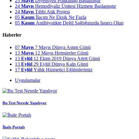
23
Mayıs
Diyetisyen Polikliniği Başlamıştır
24
Mayıs
Hemodiyaliz Ünitesi Hizmete Başlamıştır
24
Mayıs
Tıbbi Atık Projesi
05
Kasım
İlacım Ne Eksik Ne Fazla
05
Kasım
Antibiyotikte Değil Sağlığınızda Israrcı Olun
Haberler
07
Mayıs
7 Mayıs Dünya Astım Günü
13
Mayıs
12 Mayıs Hemşireler Günü
13
Eylül
12 Ekim 2019 Dünya Artrit Günü
13
Eylül
29 Eylül Dünya Kalp Günü
17
Eylül
Yıllık Hizmetiçi Eğitimlerimiz
Uygulamalar
Bu Test Nerede Yapılıyor
İhale Portalı