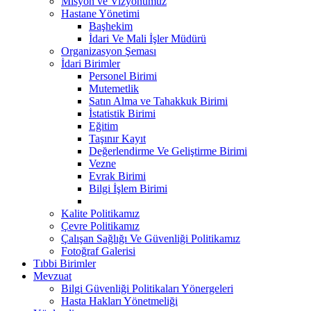
Misyon ve Vizyonumuz
Hastane Yönetimi
Başhekim
İdari Ve Mali İşler Müdürü
Organizasyon Şeması
İdari Birimler
Personel Birimi
Mutemetlik
Satın Alma ve Tahakkuk Birimi
İstatistik Birimi
Eğitim
Taşınır Kayıt
Değerlendirme Ve Geliştirme Birimi
Vezne
Evrak Birimi
Bilgi İşlem Birimi
Kalite Politikamız
Çevre Politikamız
Çalışan Sağlığı Ve Güvenliği Politikamız
Fotoğraf Galerisi
Tıbbi Birimler
Mevzuat
Bilgi Güvenliği Politikaları Yönergeleri
Hasta Hakları Yönetmeliği