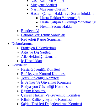
Nasıl Randevu Alınır?
Muayene Saatleri
Nasıl Muayene Olurum?
Hasta - Çalışan Hakları ve Sorumlulukları
Hasta Hakları Yönetmeliği
Hasta Çalışan Güvenliği Yönetmeliği
Hekim Seçme Hakkı
Randevu Al
Laboratuvar Tetkik Sonuçları
Radyoloji Rapor Sonuçları
Doktorlarımız
Pratisyen Hekimlerimiz
Ağız ve Diş Sağlığı
Aile Hekimliği Uzmanı
İç Hastalıkları
Komiteler
Hasta Güvenliği Komitesi
Enfeksiyon Kontrol Komitesi
Tesis Güvenliği Komitesi
İş Sağlığı Ve Güvenliği Komitesi
Radyasyon Güvenliği Komitesi
Eğitim Komitesi
Çalışan Hakları Ve Güvenliği Komitesi
Klinik Kalite iyileştirme Komitesi
Sağlık Tesisleri Değerlendirme Komitesi