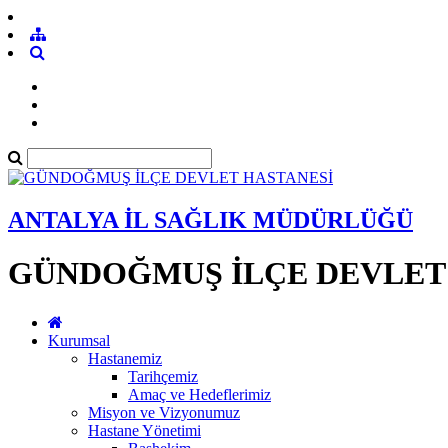
ANTALYA İL SAĞLIK MÜDÜRLÜĞÜ
GÜNDOĞMUŞ İLÇE DEVLET
Kurumsal
Hastanemiz
Tarihçemiz
Amaç ve Hedeflerimiz
Misyon ve Vizyonumuz
Hastane Yönetimi