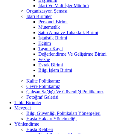
Başhekim
İdari Ve Mali İşler Müdürü
Organizasyon Şeması
İdari Birimler
Personel Birimi
Mutemetlik
Satın Alma ve Tahakkuk Birimi
İstatistik Birimi
Eğitim
Taşınır Kayıt
Değerlendirme Ve Geliştirme Birimi
Vezne
Evrak Birimi
Bilgi İşlem Birimi
Kalite Politikamız
Çevre Politikamız
Çalışan Sağlığı Ve Güvenliği Politikamız
Fotoğraf Galerisi
Tıbbi Birimler
Mevzuat
Bilgi Güvenliği Politikaları Yönergeleri
Hasta Hakları Yönetmeliği
Yönlendirme
Hasta Rehberi