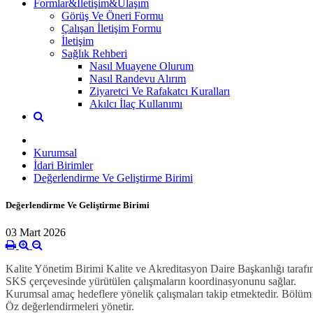
Formlar&İletişim&Ulaşım
Görüş Ve Öneri Formu
Çalışan İletişim Formu
İletişim
Sağlık Rehberi
Nasıl Muayene Olurum
Nasıl Randevu Alırım
Ziyaretci Ve Rafakatcı Kuralları
Akılcı İlaç Kullanımı
Kurumsal
İdari Birimler
Değerlendirme Ve Geliştirme Birimi
Değerlendirme Ve Geliştirme Birimi
03 Mart 2026
Kalite Yönetim Birimi Kalite ve Akreditasyon Daire Başkanlığı tarafınd
SKS çerçevesinde yürütülen çalışmaların koordinasyonunu sağlar.
Kurumsal amaç hedeflere yönelik çalışmaları takip etmektedir. Bölüm h
Öz değerlendirmeleri yönetir.