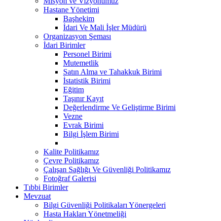
Misyon ve Vizyonumuz
Hastane Yönetimi
Başhekim
İdari Ve Mali İşler Müdürü
Organizasyon Şeması
İdari Birimler
Personel Birimi
Mutemetlik
Satın Alma ve Tahakkuk Birimi
İstatistik Birimi
Eğitim
Taşınır Kayıt
Değerlendirme Ve Geliştirme Birimi
Vezne
Evrak Birimi
Bilgi İşlem Birimi
Kalite Politikamız
Çevre Politikamız
Çalışan Sağlığı Ve Güvenliği Politikamız
Fotoğraf Galerisi
Tıbbi Birimler
Mevzuat
Bilgi Güvenliği Politikaları Yönergeleri
Hasta Hakları Yönetmeliği