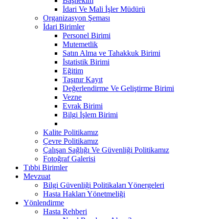
Başhekim
İdari Ve Mali İşler Müdürü
Organizasyon Şeması
İdari Birimler
Personel Birimi
Mutemetlik
Satın Alma ve Tahakkuk Birimi
İstatistik Birimi
Eğitim
Taşınır Kayıt
Değerlendirme Ve Geliştirme Birimi
Vezne
Evrak Birimi
Bilgi İşlem Birimi
Kalite Politikamız
Çevre Politikamız
Çalışan Sağlığı Ve Güvenliği Politikamız
Fotoğraf Galerisi
Tıbbi Birimler
Mevzuat
Bilgi Güvenliği Politikaları Yönergeleri
Hasta Hakları Yönetmeliği
Yönlendirme
Hasta Rehberi