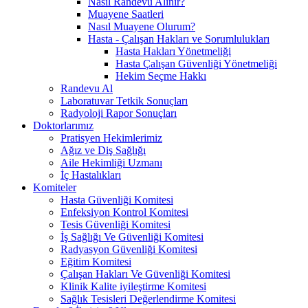
Nasıl Randevu Alınır?
Muayene Saatleri
Nasıl Muayene Olurum?
Hasta - Çalışan Hakları ve Sorumlulukları
Hasta Hakları Yönetmeliği
Hasta Çalışan Güvenliği Yönetmeliği
Hekim Seçme Hakkı
Randevu Al
Laboratuvar Tetkik Sonuçları
Radyoloji Rapor Sonuçları
Doktorlarımız
Pratisyen Hekimlerimiz
Ağız ve Diş Sağlığı
Aile Hekimliği Uzmanı
İç Hastalıkları
Komiteler
Hasta Güvenliği Komitesi
Enfeksiyon Kontrol Komitesi
Tesis Güvenliği Komitesi
İş Sağlığı Ve Güvenliği Komitesi
Radyasyon Güvenliği Komitesi
Eğitim Komitesi
Çalışan Hakları Ve Güvenliği Komitesi
Klinik Kalite iyileştirme Komitesi
Sağlık Tesisleri Değerlendirme Komitesi