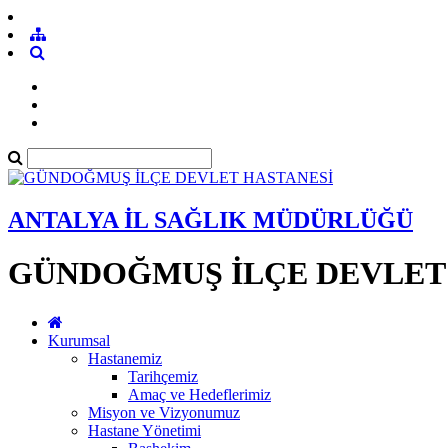
ANTALYA İL SAĞLIK MÜDÜRLÜĞÜ
GÜNDOĞMUŞ İLÇE DEVLET
Kurumsal
Hastanemiz
Tarihçemiz
Amaç ve Hedeflerimiz
Misyon ve Vizyonumuz
Hastane Yönetimi